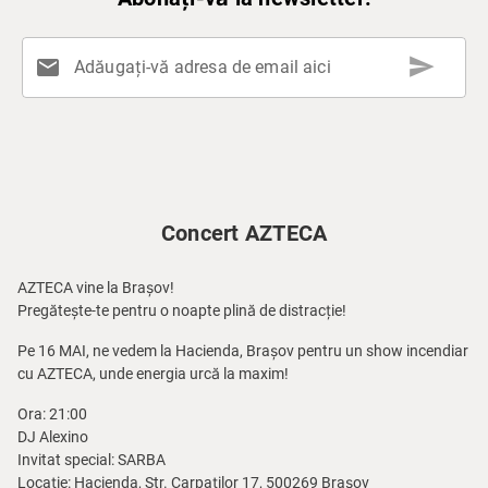
send
mail
Adăugați-vă adresa de email aici
Concert AZTECA
AZTECA vine la Brașov!
Pregătește-te pentru o noapte plină de distracție!
Pe 16 MAI, ne vedem la Hacienda, Brașov pentru un show incendiar
cu AZTECA, unde energia urcă la maxim!
Ora: 21:00
DJ Alexino
Invitat special: SARBA
Locație: Hacienda, Str. Carpaților 17, 500269 Brașov