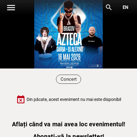
menu
search
EN
Concert
event_busy
Din păcate, acest eveniment nu mai este disponibil
Aflați când va mai avea loc evenimentul!
Abonați-vă la newsletter!