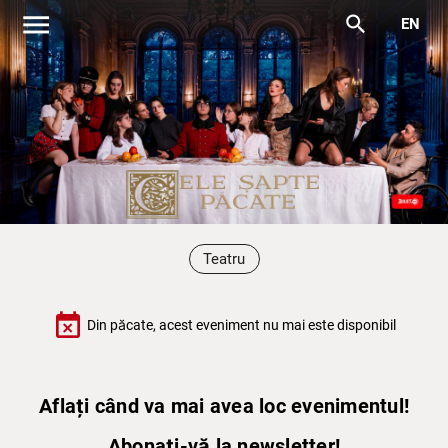
menu
search
EN
Teatru
event_busy
Din păcate, acest eveniment nu mai este disponibil
Aflați când va mai avea loc evenimentul!
Abonați-vă la newsletter!