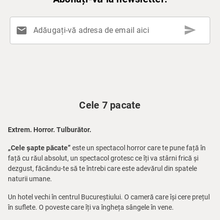
send
mail
Adăugați-vă adresa de email aici
Cele 7 pacate
Extrem. Horror. Tulburător.
„Cele șapte păcate”
este un spectacol horror care te pune față în
față cu răul absolut, un spectacol grotesc ce îți va stârni frică și
dezgust, făcându-te să te întrebi care este adevărul din spatele
naturii umane.
Un hotel vechi în centrul Bucureștiului. O cameră care își cere prețul
în suflete. O poveste care îți va îngheța sângele în vene.