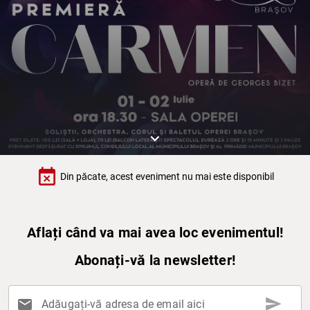
keyboard_arrow_down
event_busy
Din păcate, acest eveniment nu mai este disponibil
Aflați când va mai avea loc evenimentul!
Abonați-vă la newsletter!
send
mail
Adăugați-vă adresa de email aici