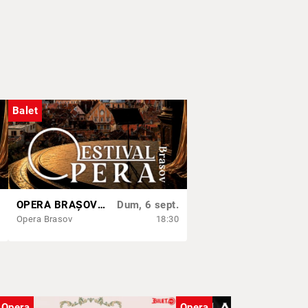
Balet
OPERA BRAȘOV ESTIVAL – DANCING SUMMER - SPECTACOL DE BALET
Dum, 6 sept.
Opera Brasov
18:30
Opera
Opera