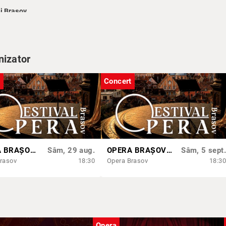
ei Brașov
Dirijor, manager general:
George Dumitrașcu
tteo Mazzoni (Italia)
nizator
t
Concert
bacaru
riminț
s
de minute și are trei pauze.
OPERA BRAȘOV ESTIVAL – ROMANCE & CINEMA - CONCERT
Sâm, 29 aug.
OPERA BRAȘOV ESTIVAL – SEARĂ DE OPERĂ – CONCERT EXTRAORDINAR
Sâm, 5 sept.
rasov
18:30
Opera Brasov
18:30
Opera