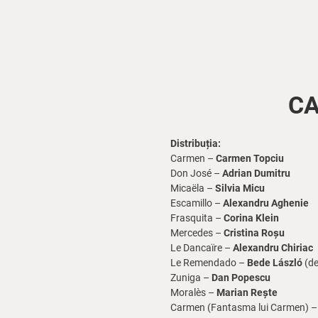
CA
Distribuția:
Carmen –
Carmen Topciu
Don José –
Adrian Dumitru
Micaëla –
Silvia Micu
Escamillo –
Alexandru Aghenie
Frasquita –
Corina Klein
Mercedes –
Cristina Roșu
Le Dancaïre –
Alexandru Chiriac
Le Remendado –
Bede László
(de
Zuniga –
Dan Popescu
Moralès –
Marian Rește
Carmen (Fantasma lui Carmen) 