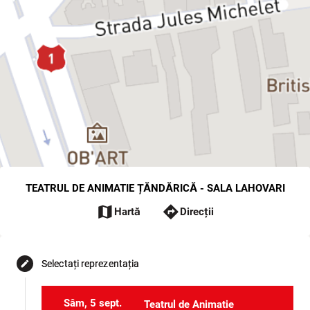
TEATRUL DE ANIMATIE ȚĂNDĂRICĂ - SALA LAHOVARI
map
directions
Hartă
Direcții
Selectați reprezentația
edit
Sâm, 5 sept.
Teatrul de Animatie