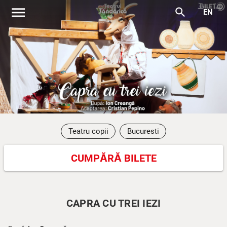
menu
search
EN
Teatru copii
Bucuresti
CUMPĂRĂ BILETE
CAPRA CU TREI IEZI