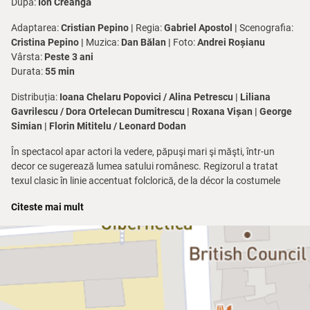
După:
Ion Creangă
Adaptarea:
Cristian Pepino |
Regia:
Gabriel Apostol |
Scenografia:
Cristina Pepino |
Muzica:
Dan Bălan |
Foto:
Andrei Roșianu
Vârsta:
Peste 3 ani
Durata:
55 min
Distribuția:
Ioana Chelaru Popovici / Alina Petrescu | Liliana
Gavrilescu / Dora Ortelecan Dumitrescu | Roxana Vișan | George
Simian | Florin Mititelu / Leonard Dodan
În spectacol apar actori la vedere, păpuşi mari şi măşti, într-un
decor ce sugerează lumea satului românesc. Regizorul a tratat
texul clasic în linie accentuat folclorică, de la décor la costumele
stilizate ale personajelor, la diferitele obiecte sau la linia melodică.
Citeste mai mult
Este un mod de a ne aduce aminte de rădăcini.