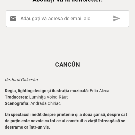
send
mail
Adăugați-vă adresa de email aici
CANCÚN
de Jordi Galcerán
Regia, lighting design și ilustrația muzicală:
Felix Alexa
Traducerea:
Luminița Voina-Răuț
Scenografia:
Andrada Chiriac
Un spectacol inedit despre prietenie și a doua șansă, despre cât
de puțin este nevoie ca tot ce ai construit o viață întreagă să se
destrame ca într-un vis.