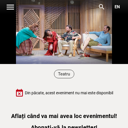
menu
search
EN
Teatru
event_busy
Din păcate, acest eveniment nu mai este disponibil
Aflați când va mai avea loc evenimentul!
Abonați-vă la newsletter!