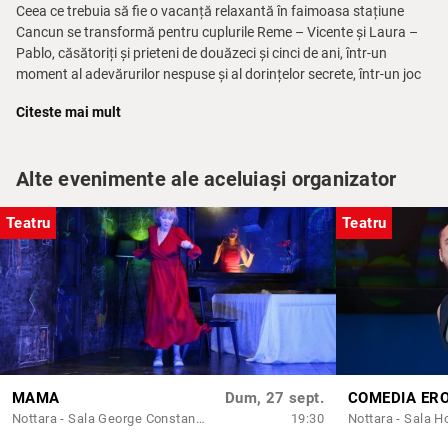
Ceea ce trebuia să fie o vacanță relaxantă în faimoasa stațiune
Cancun se transformă pentru cuplurile Reme – Vicente și Laura –
Pablo, căsătoriți și prieteni de douăzeci și cinci de ani, într-un
moment al adevărurilor nespuse și al dorințelor secrete, într-un joc
al lui „ce-ar fi fost dacă…”. Cum ar fi evoluat viața personajelor dacă
Citeste mai mult
partenerul de viață ar fi fost altul, dacă ar fi avut o altă meserie,
dacă ar fi fost mai fericite făcând alte alegeri. O comedie subtilă de
dialog și de situație,
Cancun
este, în același timp, o meditație
Alte evenimente ale aceluiași organizator
asupra felului în care de multe ori un eveniment ce pare
nesemnificativ schimbă pentru totdeauna cursul vieții. Se mai
poate schimba ceva, mai sunt posibile un nou început, o nouă
Teatru
Teatru
iubire?
Data premierei:
3 și 4 iunie 2022
Distribuția:
Reme:
Cerasela Iosifescu
Vicente:
Gabriel Răuță
Laura:
Ada Navrot
MAMA
Dum, 27 sept.
COMEDIA ER
Pablo:
Alex Jitea
Nottara - Sala George Constantin
19:30
Nottara - Sala H