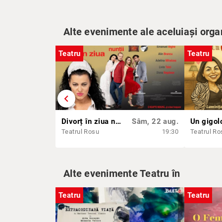
Alte evenimente ale aceluiași orga
Teatru
Teatru
chevron_left
Divorț în ziua nunții
Sâm, 22 aug.
Un gigolo
Teatrul Rosu
19:30
Teatrul Ro
Alte evenimente Teatru în
Teatru
Teatru