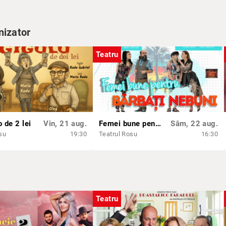
nizator
Teatru
 de 2 lei
Vin, 21 aug.
Femei bune pentru bărbați nebuni
Sâm, 22 aug.
su
19:30
Teatrul Rosu
16:30
Teatru