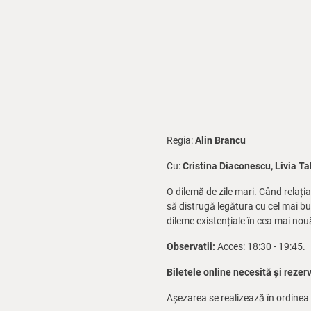
Regia:
Alin Brancu
Cu:
Cristina Diaconescu, Livia Ta
O dilemă de zile mari. Când relați
să distrugă legătura cu cel mai bun
dileme existențiale în cea mai no
Observatii:
Acces: 18:30 - 19:45.
Biletele online necesită și rezer
Așezarea se realizează în ordinea 