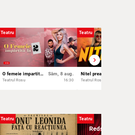
Teatru
Teatru
chevron_right
O femeie impartita la doi
Sâm, 8 aug.
Nitel prea infidel
Vin,
Teatrul Rosu
16:30
Teatrul Rosu
Teatru
Teatru
Redswing - Fam