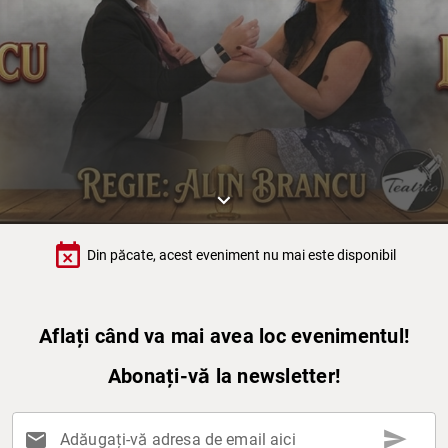
keyboard_arrow_down
event_busy
Din păcate, acest eveniment nu mai este disponibil
Aflați când va mai avea loc evenimentul!
Abonați-vă la newsletter!
send
mail
Adăugați-vă adresa de email aici