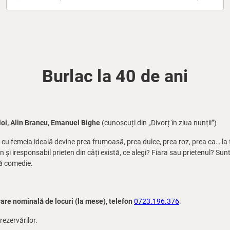
Burlac la 40 de ani
loi, Alin Brancu, Emanuel Bighe
(cunoscuți din „Divorț în ziua nunții”)
a cu femeia ideală devine prea frumoasă, prea dulce, prea roz, prea ca… la 
 și iresponsabil prieten din câți există, ce alegi? Fiara sau prietenul? Sunte
uă comedie.
vare nominală de locuri (la mese), telefon
0723.196.376
.
rezervărilor.