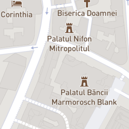
„Găsește un copil nevinovat, ține-l departe de orice valoare morală
sau etică, rupe-i în două nevoia de iubire, apoi dă-i drumul în viață,
după ce a cunoscut singurătatea, și o să ai parte de cel mai comun
caz de supraviețuire într-o lume ce te formează după chipul și
asemănarea ei… Un text ce te face să te întrebi ce înseamnă să fii
puternic și sparge clișeele despre psihopați. Interpretarea Oanei te
răvășește și te înduioșează, râzi, în timp ce îți ștergi lacrima cu
jenă.”
– Ofelia Popii