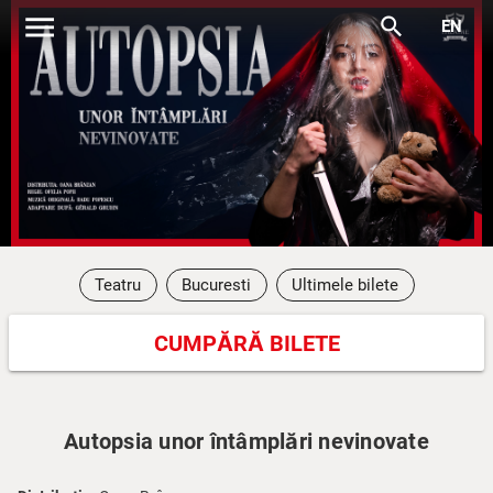
menu
search
EN
Teatru
Bucuresti
Ultimele bilete
CUMPĂRĂ BILETE
Autopsia unor întâmplări nevinovate