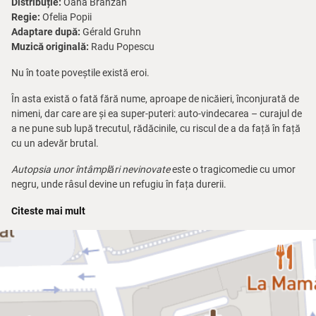
Distribuție:
Oana Brânzan
Regie:
Ofelia Popii
Adaptare după:
Gérald Gruhn
Muzică originală:
Radu Popescu
Nu în toate poveștile există eroi.
În asta există o fată fără nume, aproape de nicăieri, înconjurată de
nimeni, dar care are și ea super-puteri: auto-vindecarea – curajul de
a ne pune sub lupă trecutul, rădăcinile, cu riscul de a da față în față
cu un adevăr brutal.
Autopsia unor întâmplări nevinovate
este o tragicomedie cu umor
negru, unde râsul devine un refugiu în fața durerii.
Până la urmă, cât de mult te poate răni lipsa iubirii, a sentimentului
Citeste mai mult
de protecție, a empatiei și a altor câteva valori fundamentale, nu-i
așa? Te descurci tu!
Găsești o soluție pentru orice problemă, dacă ești o fată inteligentă
și cu imaginație bogată. Până la urmă, în lumea asta, dacă ai
puterea să supraviețuiești, îți câștigi și dreptul de a fi fragil.