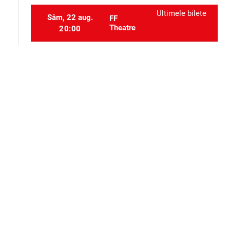
Ultimele bilete
Sâm, 22 aug.
FF
Theatre
20:00
Sâm, 26 sept.
FF Theatre
20:00
Selectați locurile
event_seat
Alte evenimente ale aceluiași organizator
Teatru
Teatru