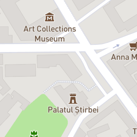
fost. Rămâne ca fiecare spectator în parte să plece cu finalul lui
acasă. Cine
nu
s-a gândit niciodată cum ar fi fost viața lui dacă
într-un moment anume în loc s-o ia într-o parte ar fi luat-o în
cealaltă? Cine n-a regretat un
nu
când ar fi putut să fie da? Cine
n-a fost fricos într-un moment în care un pic de curaj i-ar fi
schimbat viața, alegând siguranța, oricât de tristă ar fi fost
aceasta? „
Aici
nu
se
simte
” e o piesa în care,
culmea!,
se
simte
mult și dureros, deși avem
aici
, poate, cea mai
mică poveste de iubire din lume. E greu de spus dacă iubirea din
„
Aici
nu
se
simte
” e una împlinită sau
nu
, de aceea e nevoie de
spectatori ca să decidă. E nevoie de spectatori. La schimb le
oferim emoție și, în mod paradoxal, comedie. Pentru că tristețile
pe care le iubim sunt cele care ne fac să râdem în hohote înainte
să ștergem pe furiș o lacrimă. (Lia Bugnar)
Lumini & sunet: Robert Dinu
PR: Florentina Drăgan
Foto: Cătălina Flămînzeanu
Durata estimativă: 1h20m
Spectacol realizat în co-producție cu Teatrul Național Radu
Stanca Sibiu