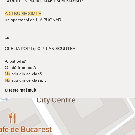
Teatrul LUNI de la Green Hours prezintă:
AICI
NU
SE
SIMTE
un spectacol de LIA BUGNAR
cu
OFELIA POPII și CIPRIAN SCURTEA
A fost odat'
O fată frumoasă
Nu
știu din ce clasã
Nu
știu din ce clasă…
Citeste mai mult
S-a zis că „Romeo și Julieta” a fost povestea de iubire care a
cuprins tot. Că nimic din ale îndrăgostiților
nu
lipsește din acea
poveste. Și tind să cred că așa e. Mai mult decât doi tineri care
înving destinul pentru ca destinul să-i învingă pe ei în final ce să
povestești? Și totuși. Există și povești mici de iubire, cu nimic mai
puțin prețioase. „
Aici
nu
se
simte
” e una din iubirile de pe
pământul ăsta care ar fi putut să fie și n-a mai fost, sau poate a