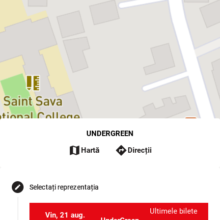
public.
UNDERGREEN
map
directions
Hartă
Direcții
Selectați reprezentația
edit
Ultimele bilete
Vin, 21 aug.