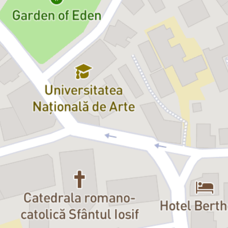
bilet.ro
Bilete:
==================
Informații utile pentru public:
Locuri limitate
☼ Intrarea publicului
se
face începând cu 30 de minute înainte de
ora anunţată a evenimentului.
☼ La ora anunţată, locurile rezervate și neocupate
se
pierd, fiind
oferite doritorilor fără rezervări.
☼ Evenimentele artistice încep efectiv la 15–30 de minute după
ora anunțată.
☼
Nu
este permis accesul persoanelor aflate în stare de ebrietate
sau nepotrivite cu atmosfera culturală promovată de Green.
☼ Vă rugăm ca în timpul evenimentului să țineți telefoanele
închise și să păstrați liniștea, în semn de respect față de artiști și