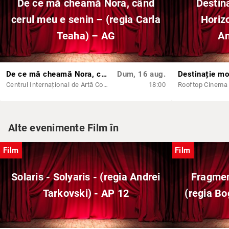
De ce mă cheamă Nora, când
Destin
cerul meu e senin – (regia Carla
Horiz
Teaha) – AG
An
De ce mă cheamă Nora, când cerul meu e senin – (regia Carla Teaha) – AG
Dum, 16 aug.
Centrul Internațional de Artă Contemporană - Baia Turcească Iași
18:00
Rooftop Cinema
Alte evenimente Film în
Film
Film
Solaris - Solyaris - (regia Andrei
Fragmen
Tarkovski) - AP 12
(regia B