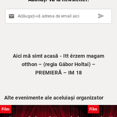
send
mail
Adăugați-vă adresa de email aici
Aici mă simt acasă - Itt érzem magam
otthon – (regia Gábor Holtai) –
PREMIERĂ – IM 18
Alte evenimente ale aceluiași organizator
Film
Film