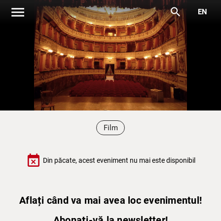
menu
search
EN
Film
event_busy
Din păcate, acest eveniment nu mai este disponibil
Aflați când va mai avea loc evenimentul!
Abonați-vă la newsletter!