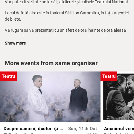
Vor putea fi vizitate noile săli, atelierele și culisele Teatrului Național.
Locul de întâlnire este în foaierul Sălii Ion Caramitru, în fața Agenției
de bilete.
Vă rugăm să vă prezentați cu un sfert de oră înainte de ora aleasă
pentru vizitarea teatrului, chiar dacă ați achiziționat bilete online.
Show more
Pentru mai multe informații, telefon: 021 314.71.71 – Agenția de
bilete a TNB.
More events from same organiser
Pe baza unei solicitări telefonice prealabile între orele 10.00 – 14.00
la nr. 0744 633 188 (dl. Ionuț Corpaci) poate fi programat un tur
Teatru
Teatru
ghidat în limba engleză.
Despre oameni, doctori şi rinoceri
Sun, 11th Oct
Anonimul ven