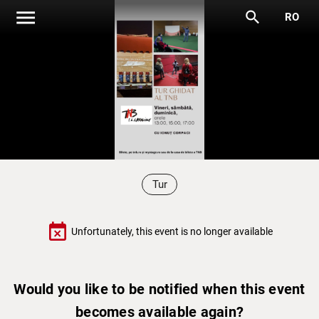
menu
search
RO
Tur
event_busy
Unfortunately, this event is no longer available
Would you like to be notified when this event
becomes available again?