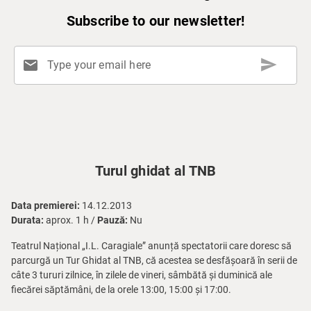
Subscribe to our newsletter!
send
mail
Type your email here
Turul ghidat al TNB
Data premierei:
14.12.2013
Durata:
aprox. 1 h /
Pauză:
Nu
Teatrul Național „I.L. Caragiale” anunță spectatorii care doresc să
parcurgă un Tur Ghidat al TNB, că acestea se desfășoară în serii de
câte 3 tururi zilnice, în zilele de vineri, sâmbătă și duminică ale
fiecărei săptămâni, de la orele 13:00, 15:00 și 17:00.