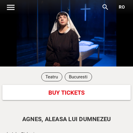
menu
search
RO
Teatru
Bucuresti
BUY TICKETS
AGNES, ALEASA LUI DUMNEZEU