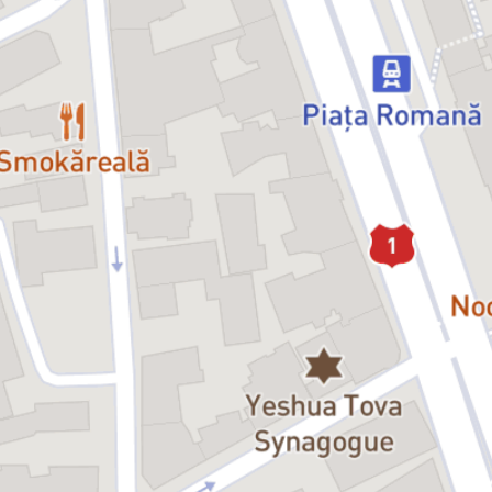
în adâncurile psihicului, în apele subconștientului; Agnes aspiră să
se salveze, înălțându-se neîncetat prin cântec, dizolvându-se în
lumină. Punctul în care cele două se întâlnesc în cele din urmă,
undeva între foarte adânc și tot mai sus, devine fatal.
Distribuția:
Agnes:
Cristina Juncu
Martha Livingstone:
Luminița Erga / Isabela Neamțu
Stareța Miriam Ruth:
Victoria Cociaș / Crenguța Hariton
Figurație:
Anișoara Popa, Adriana Elena Sabău