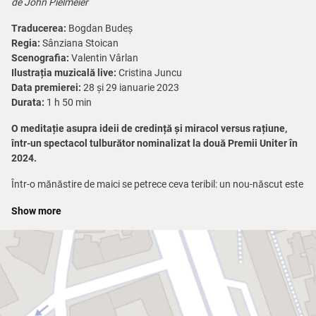
de John Pielmeier
Traducerea:
Bogdan Budeș
Regia:
Sânziana Stoican
Scenografia:
Valentin Vârlan
Ilustrația muzicală live:
Cristina Juncu
Data premierei:
28 și 29 ianuarie 2023
Durata:
1 h 50 min
O meditație asupra ideii de credință și miracol versus rațiune,
într-un spectacol tulburător nominalizat la două Premii Uniter în
2024.
Într-o mănăstire de maici se petrece ceva teribil: un nou-născut este
găsit mort. Pentru a decide soarta tinerei novice, Agnes, care a
Show more
născut și pare că nu-și amintește nimic, instanța o trimite pe
Martha Livingstone, psihiatră, să diagnosticheze sănătatea
mintală a acesteia. Opțiunile novicei nu sunt multe: închisoarea,
ospiciul sau achitarea. Între Miriam Ruth, stareța, și psihiatra
Livingstone se naște un raport de rivalitate, fiecare dintre ele
dorindu-și să o ajute pe novice, una prin terapie, cealaltă protejând-
o prin iubire. Psihiatra vrea să o salveze pe Agnes, prin cufundarea