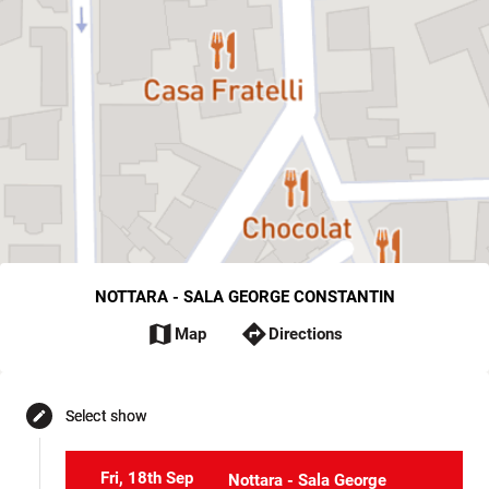
NOTTARA - SALA GEORGE CONSTANTIN
map
directions
Map
Directions
Select show
edit
Fri, 18th Sep
Nottara - Sala George